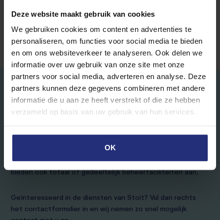
gewekt en wilt u de stap nemen om uw woning te verhuren?
Deze website maakt gebruik van cookies
Neem dan contact met ons op en we helpen u graag!
We gebruiken cookies om content en advertenties te
personaliseren, om functies voor social media te bieden
en om ons websiteverkeer te analyseren. Ook delen we
informatie over uw gebruik van onze site met onze
partners voor social media, adverteren en analyse. Deze
partners kunnen deze gegevens combineren met andere
Wilt u uw woning in Eindhoven
informatie die u aan ze heeft verstrekt of die ze hebben
verhuren?
verzameld op basis van uw gebruik van hun services.
U heeft een mooie woning in Eindhoven en wilt deze graag
verhuren? Wij kunnen u helpen met het vinden van de juiste
OK
kandidaat om uw woning in Eindhoven te verhuren. Wij zijn
een full-service verhuurmakelaar in hartje Eindhoven en
bieden ook totaal of gedeeltelijk beheerfaciliteiten aan.
Geïnteresseerd in de diensten van Stoit? Vul dan rechts
het contactformulier in en wij nemen zo snel mogelijk