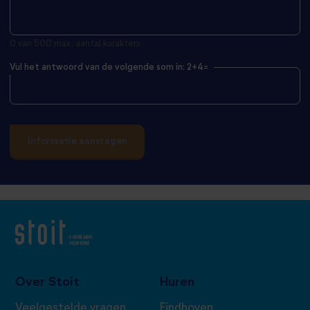
0 van 500 max. aantal karakters
Vul het antwoord van de volgende som in: 2+4=
Over Stoit
Huren
Veelgestelde vragen
Eindhoven