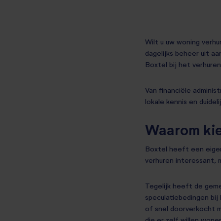
Wilt u uw woning verh
dagelijks beheer uit aa
Boxtel bij het verhure
Van financiële administ
lokale kennis en duidel
Waarom kiez
Boxtel heeft een eige
verhuren interessant,
Tegelijk heeft de gem
speculatiebedingen
bij
of snel doorverkocht 
die er zelf willen wone