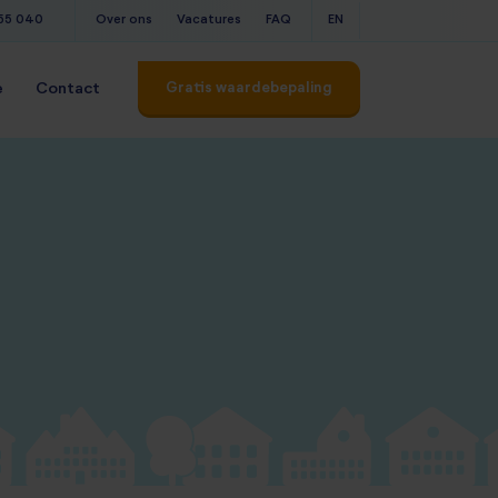
555 040
Over ons
Vacatures
FAQ
EN
Gratis waardebepaling
e
Contact