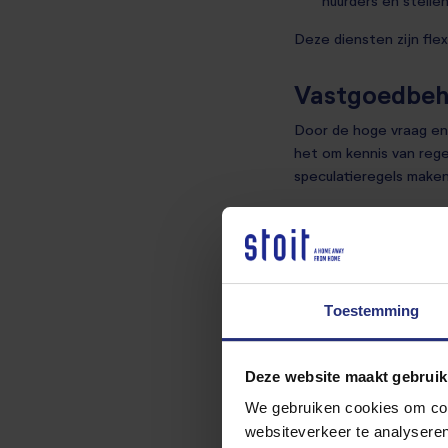
huurders en stelle
Deze diensten zijn flex
Vastgoedbehee
Door de hoge vraag en
het om kennis van rege
speculatieregels make
Daarom krijgt u bij Sto
Minder tijd kwijt a
Zekerheid over nal
Toestemming
Snelle opvolging b
Betrouwbare selec
Meer overzicht en 
Deze website maakt gebruik
We gebruiken cookies om cont
Met lokaal vastgoedbeh
websiteverkeer te analyseren