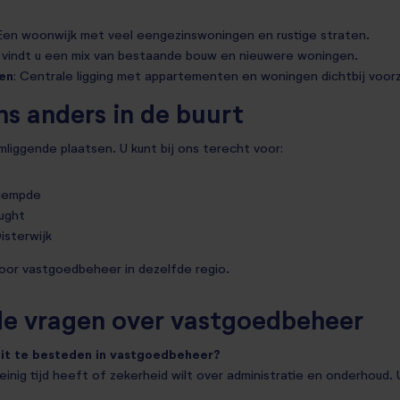
 Een woonwijk met veel eengezinswoningen en rustige straten.
r vindt u een mix van bestaande bouw en nieuwere woningen.
en
: Centrale ligging met appartementen en woningen dichtbij voor
ns anders in de buurt
omliggende plaatsen. U kunt bij ons terecht voor:
iempde
ught
sterwijk
voor vastgoedbeheer in dezelfde regio.
de vragen over vastgoedbeheer
uit te besteden in vastgoedbeheer?
einig tijd heeft of zekerheid wilt over administratie en onderhoud