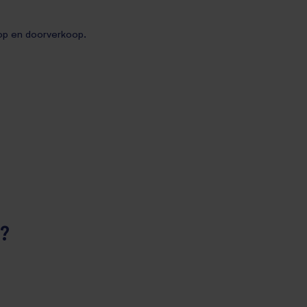
oop en doorverkoop.
t?