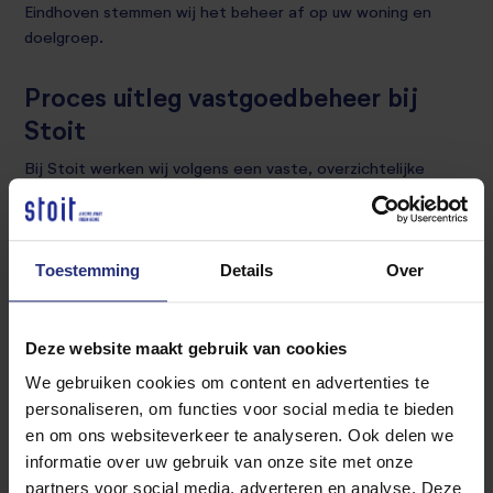
Eindhoven stemmen wij het beheer af op uw woning en
doelgroep.
Proces uitleg vastgoedbeheer bij
Stoit
Bij Stoit werken wij volgens een vaste, overzichtelijke
werkwijze. Zo weet u precies waar u aan toe bent en wat u
van ons mag verwachten. Van de eerste kennismaking tot
het lopende beheer houden wij het proces helder en
Toestemming
Details
Over
gestructureerd.
Deze website maakt gebruik van cookies
We gebruiken cookies om content en advertenties te
personaliseren, om functies voor social media te bieden
en om ons websiteverkeer te analyseren. Ook delen we
informatie over uw gebruik van onze site met onze
partners voor social media, adverteren en analyse. Deze