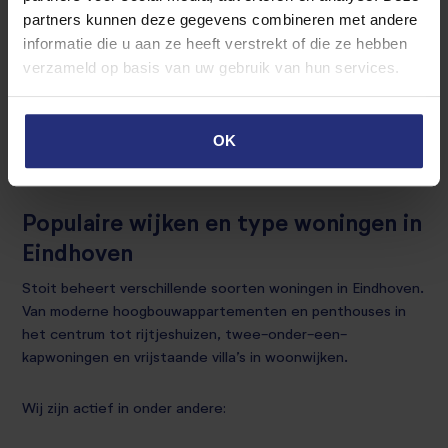
partners kunnen deze gegevens combineren met andere
informatie die u aan ze heeft verstrekt of die ze hebben
verzameld op basis van uw gebruik van hun services.
OK
Wilt u meer weten over alle stappen binnen
vastgoedbeheer? Bekijk dan wat onze
werkwijze
.
Populaire wijken en type woningen in
Eindhoven
Stoit beheert verschillende soorten woningen in Eindhoven.
Van moderne hoogbouwappartementen en penthouses in
het centrum tot rijtjeshuizen, twee-onder-een-
kapwoningen en vrijstaande villa’s in woonwijken.
Wij zijn actief in onder andere: