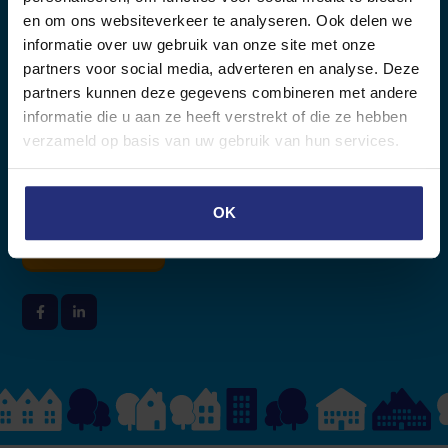
Property management
en om ons websiteverkeer te analyseren. Ook delen we
informatie over uw gebruik van onze site met onze
Rental mediation
partners voor social media, adverteren en analyse. Deze
Working procedure
partners kunnen deze gegevens combineren met andere
informatie die u aan ze heeft verstrekt of die ze hebben
verzameld op basis van uw gebruik van hun services.
Are you curious about your rental
value?
OK
Free valuation