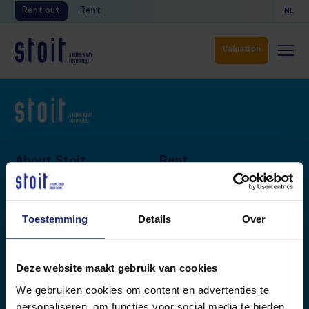
Rent out
Rent
NL
Valuation
Valuation
About Stoit
Rent
FAQ
Den Bosch
Blog
Eindhoven
Toestemming
Details
Over
About Stoit
Helmond
Contact
Tilburg
Deze website maakt gebruik van cookies
We gebruiken cookies om content en advertenties te
Rent out
personaliseren, om functies voor social media te bieden