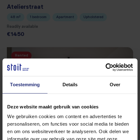
Atelierstraat
48 m²
1 bedroom
Apartment
Upholstered
Readily available
€1450
Rented
Toestemming
Details
Over
Deze website maakt gebruik van cookies
We gebruiken cookies om content en advertenties te
TILBURG
personaliseren, om functies voor social media te bieden
en om ons websiteverkeer te analyseren. Ook delen we
informatie over uw gebruik van onze site met onze
Heuvelstraat