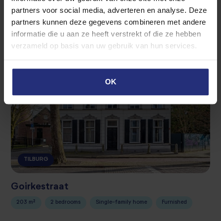
partners voor social media, adverteren en analyse. Deze
40 m²
1 bedroom
Apartment
Furnished
partners kunnen deze gegevens combineren met andere
informatie die u aan ze heeft verstrekt of die ze hebben
verzameld op basis van uw gebruik van hun services.
Rented
OK
TILBURG
Goirkestraat
203 m²
2 bedrooms
Single-family home
Furnished