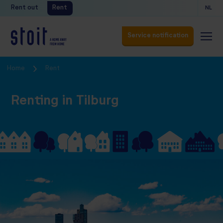
Rent out
Rent
NL
Service notification
Service notification
Home
Rent
Renting in Tilburg