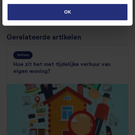
OK
←
Terug naar overzicht
Gerelateerde artikelen
Verhuur
Hoe zit het met tijdelijke verhuur van
eigen woning?