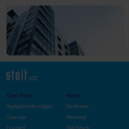
Over Stoit
Huren
Veelgestelde vragen
Eindhoven
Over ons
Helmond
Contact
Den Bosch