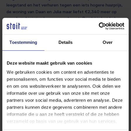
leegstand en het verhuren tegen een iets hogere huurprijs,
de woning van Daan en Julia maar liefst €2,340 meer op
over hun driejarige huurovereenkomst. Daarbij is het beheer
volledig gedaan door Stoit Groep, waardoor het Daan en
Julia geen werk gekost heeft. Hoe mooi is dat?! Meer
inkomen en minder werk.
Toestemming
Details
Over
Extra voordeel
Deze website maakt gebruik van cookies
Daan en Julia hebben een gerust gevoel doordat hun huis
goed wordt verzorgd. En een bijkomend voordeel is dat ze in
We gebruiken cookies om content en advertenties te
plaats van tijdens een vakantie terug naar Nederland te
personaliseren, om functies voor social media te bieden
vliegen om werkzaamheden rondom de woning te
en om ons websiteverkeer te analyseren. Ook delen we
verrichten, nu kunnen ontspannen en genieten van hun
informatie over uw gebruik van onze site met onze
vakantie!
partners voor social media, adverteren en analyse. Deze
partners kunnen deze gegevens combineren met andere
Wil jij ook jouw woning verhuren op afstand? Bekijk
informatie die u aan ze heeft verstrekt of die ze hebben
alle
diensten voor verhuurders
die wij aanbieden of
neem
verzameld op basis van uw gebruik van hun services.
contact met ons op
.