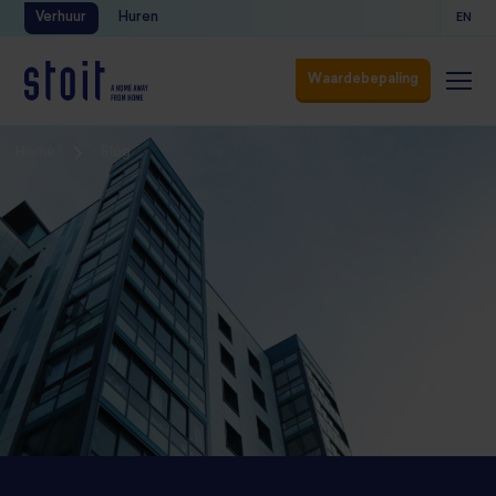
Verhuur
Huren
EN
Waardebepaling
Waardebepaling
Home
Blog