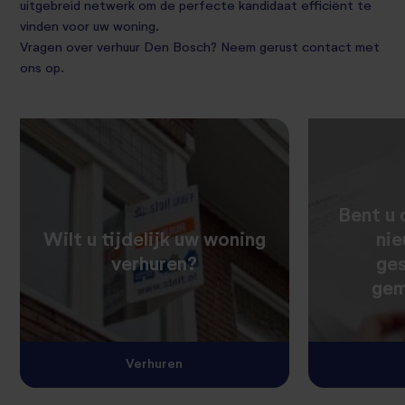
uitgebreid netwerk om de perfecte kandidaat efficiënt te
vinden voor uw woning.
Vragen over
verhuur Den Bosch
? Neem gerust contact met
ons op.
Bent u 
Wilt u tijdelijk uw woning
ni
verhuren?
ge
gem
Verhuren