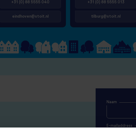
+31 (0) 88 5555 040
+31 (0) 88 5555 013
eindhoven@stoit.nl
tilburg@stoit.nl
Naam
E-mailaddress