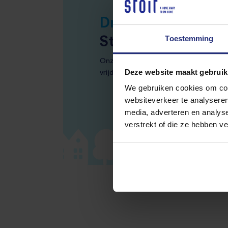
Druk, druk, druk?
Toestemming
Stuur ons snel een
Onze service specialisten en verhuu
Deze website maakt gebruik
vrijdag elke dag voor je klaar van
09:0
We gebruiken cookies om cont
websiteverkeer te analyseren
media, adverteren en analys
verstrekt of die ze hebben v