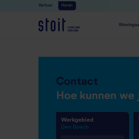
Verhuur
Huren
Servicemelding plaatsen
Woninga
Contact
Hoe kunnen we j
Werkgebied
Den Bosch