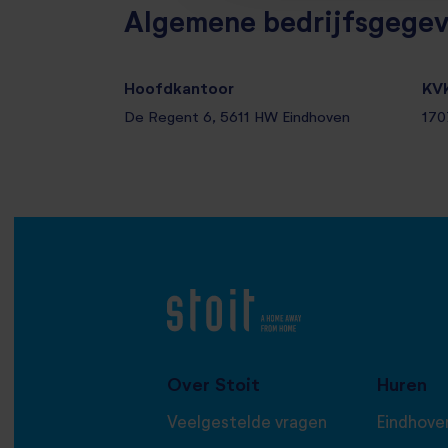
Algemene bedrijfsgege
Hoofdkantoor
KV
De Regent 6, 5611 HW Eindhoven
170
Over Stoit
Huren
Veelgestelde vragen
Eindhove