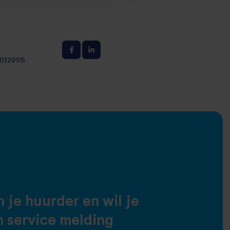
012995
 je huurder en wil je
n service melding