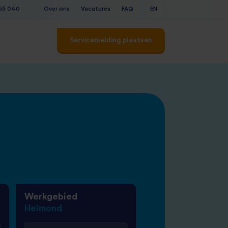
555 040
Over ons
Vacatures
FAQ
EN
Servicemelding plaatsen
t
Werkgebied
Helmond