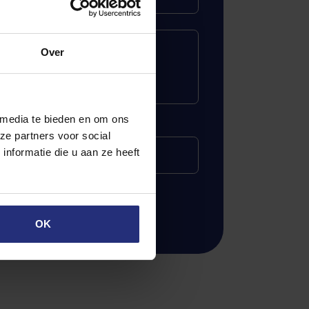
Over
aantal karakters
 media te bieden en om ons
ze partners voor social
d van de volgende som in: 4+4=
nformatie die u aan ze heeft
OK