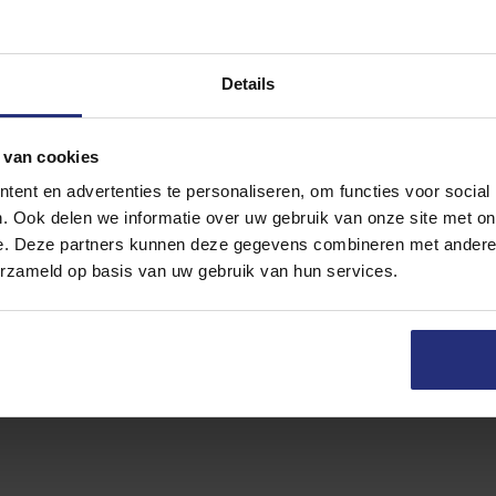
Jouw vraag
Details
 bericht
rmakelaar staan van maandag tot
 van cookies
0 tot 18:00
.
0 van 500 max. 
ent en advertenties te personaliseren, om functies voor social
. Ook delen we informatie over uw gebruik van onze site met on
Vul het antwoor
e. Deze partners kunnen deze gegevens combineren met andere i
erzameld op basis van uw gebruik van hun services.