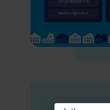
+31 (0) 88 5555 073
denbosch@stoit.nl