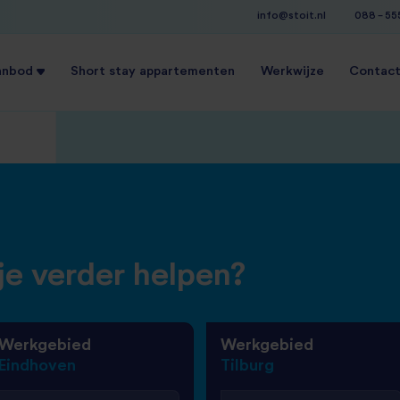
info@stoit.nl
088 - 5
anbod
Short stay appartementen
Werkwijze
Contac
e verder helpen?
Werkgebied
Werkgebied
Eindhoven
Tilburg