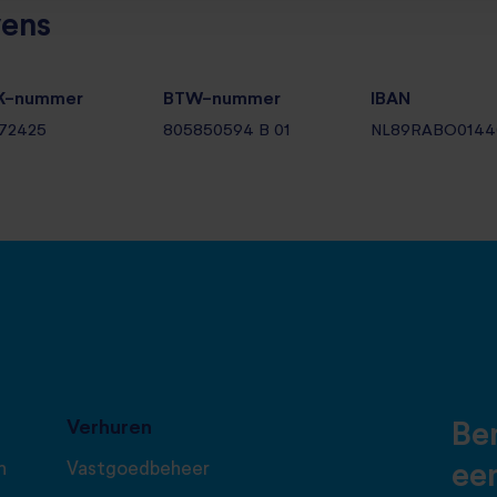
vens
K-nummer
BTW-nummer
IBAN
72425
805850594 B 01
NL89RABO0144
Verhuren
Ben
n
Vastgoedbeheer
ee