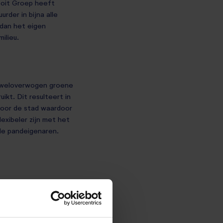
toit Groep heeft
rder in bijna alle
 dan het eigen
ilieu.
en weloverwogen groene
ikt. Dit resulteert in
door de stad waardoor
flexibeler zijn met het
 de pandeigenaren.
ter.