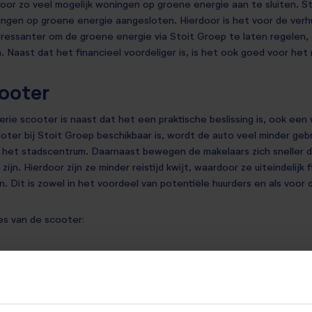
oor zo veel mogelijk woningen op groene energie aan te sluiten. S
ngen op groene energie aangesloten. Hierdoor is het voor de verhuu
teressanter om de groene energie via Stoit Groep te laten regelen,
Naast dat het financieel voordeliger is, is het ook goed voor het m
cooter
erie scooter is naast dat het een praktische beslissing is, ook e
ooter bij Stoit Groep beschikbaar is, wordt de auto veel minder gebru
n het stadscentrum. Daarnaast bewegen de makelaars zich sneller 
 zijn. Hierdoor zijn ze minder reistijd kwijt, waardoor ze uiteindelijk 
n. Dit is zowel in het voordeel van potentiële huurders en als voor
es van de scooter:
gewicht LithiumIon bacteriecel met een actieradius van 51-65 kilome
e
ktromotor
lichting