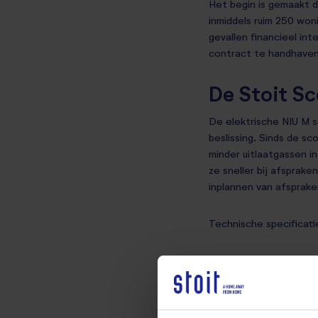
Het begin is gemaakt d
inmiddels ruim 250 woni
gevallen financieel in
contract te handhaven. 
De Stoit S
De elektrische NIU M s
beslissing. Sinds de sc
minder uitlaatgassen i
ze sneller bij afspraken
inplannen van afsprake
Technische specificati
8,3 kilogram licht
Lichtgewicht fram
BOSCH 2000W ele
270° led achterver