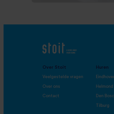
Over Stoit
Huren
Veelgestelde vragen
Eindhove
Over ons
Helmond
Contact
Den Bos
Tilburg