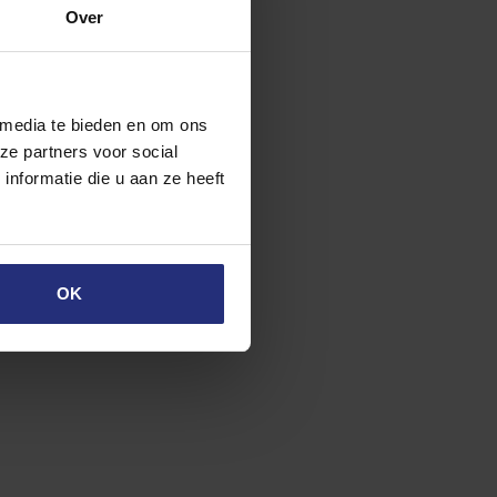
Over
het gebied van
al meer dan 7
rnationale speler op
 media te bieden en om ons
ze partners voor social
nformatie die u aan ze heeft
lijk wat werkzaamheden
 om van de Vestdijk
ntoor van Stoit Groep
 eind juli 2019 klaar
OK