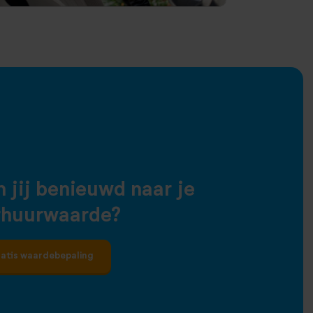
 jij benieuwd naar je
rhuurwaarde?
atis waardebepaling