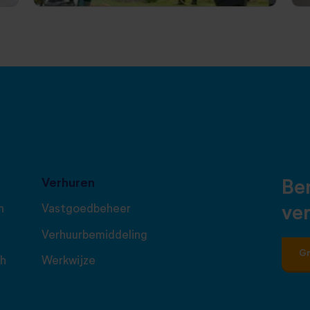
Verhuren
Ben
n
Vastgoedbeheer
ve
Verhuurbemiddeling
Gr
ch
Werkwijze