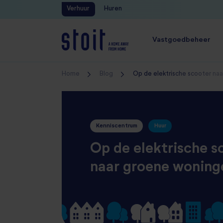
Verhuur
Huren
Gratis waardebepaling
Vastgoedbeheer
Home
Blog
Op de elektrische scooter na
Kenniscentrum
Huur
Op de elektrische s
naar groene woning