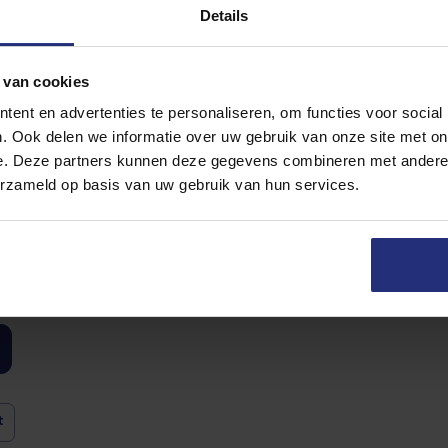
Details
s zijn van het bedrijf
NIU
. Dit innovatieve bedrijf loopt voorop op 
oplossingen op het vlak van design en techniek. NIU won wereldwijd 
ontwerpen, en heeft zich in drie jaar tijd ontwikkeld naar een inte
 van cookies
jke mobiliteit met meerdere elektrische scootermodellen.
ent en advertenties te personaliseren, om functies voor social
. Ook delen we informatie over uw gebruik van onze site met on
tdijk
e. Deze partners kunnen deze gegevens combineren met andere i
erzameld op basis van uw gebruik van hun services.
igd aan de Vestdijk in Eindhoven. Op dit moment worden er behoor
traat. Op 3 september 2018 zijn de eerste werkzaamheden gestart
oene stadsboulevard te maken. Tijdens de werkzaamheden is het ka
de auto. Naar verwachting zullen de werkzaamheden aan de Vestdijk
 informatie over
de werkzaamheden
.
t