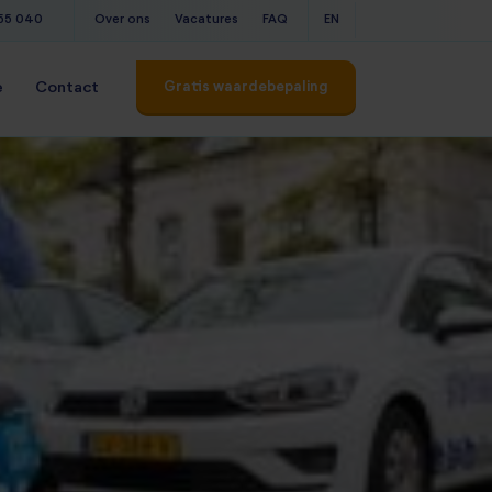
555 040
Over ons
Vacatures
FAQ
EN
Gratis waardebepaling
e
Contact