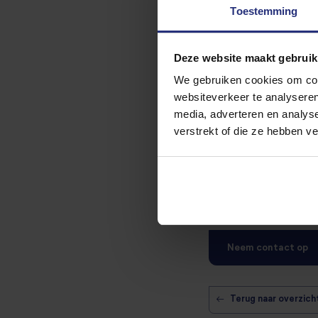
Toestemming
De elektrische scooter
stedelijke mobiliteits
designawards voor haar 
Deze website maakt gebruik
het gebied van stedeli
We gebruiken cookies om cont
websiteverkeer te analyseren
Groene Ves
media, adverteren en analys
verstrekt of die ze hebben v
Stoit Groep zit gevest
uitgevoerd aan deze s
een aantrekkelijke gr
gewoon bereikbaar met 
zijn. Hier vindt u meer
Neem contact op
←
Terug naar overzich