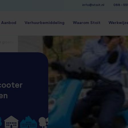
info@stoit.nl
088 - 5
Aanbod
Verhuurbemiddeling
Waarom Stoit
Werkwijz
ar groene woningen
cooter
en