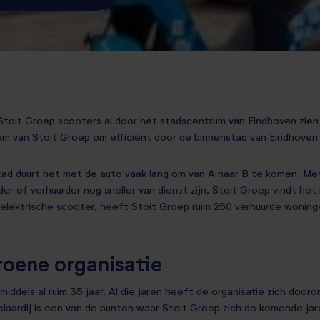
Stoit Groep scooters al door het stadscentrum van Eindhoven zien
am van Stoit Groep om efficiënt door de binnenstad van Eindhove
tad duurt het met de auto vaak lang om van A naar B te komen. M
der of verhuurder nog sneller van dienst zijn. Stoit Groep vindt het 
e elektrische scooter, heeft Stoit Groep ruim 250 verhuurde wonin
roene organisatie
iddels al ruim 35 jaar. Al die jaren heeft de organisatie zich door
aardij is een van de punten waar Stoit Groep zich de komende jar