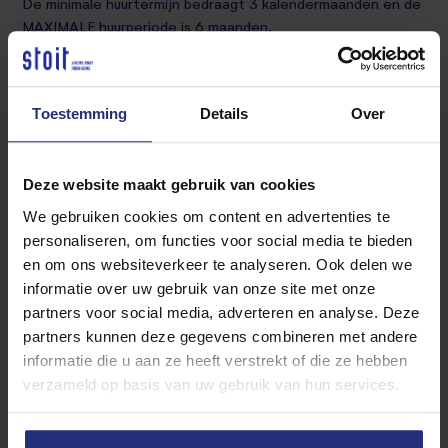
De minimale huurtermijn bedraagt 3 kalendermaanden en de
MAXIMALE huurperiode is 6 maanden.
LET OP: maximaal 2 personen!!!
Toestemming
Details
Over
Huisdieren zijn niet toegestaan.
Borgsom: gelijk aan twee maandhuren.
Deze website maakt gebruik van cookies
We gebruiken cookies om content en advertenties te
Shortstay appartement.
personaliseren, om functies voor social media te bieden
en om ons websiteverkeer te analyseren. Ook delen we
Prijs inclusief 21% BTW.
informatie over uw gebruik van onze site met onze
partners voor social media, adverteren en analyse. Deze
partners kunnen deze gegevens combineren met andere
De minimale huurperiode is 3 maanden.
informatie die u aan ze heeft verstrekt of die ze hebben
verzameld op basis van uw gebruik van hun services.
De huurprijs is exclusief energie en inclusief eventuele
service kosten