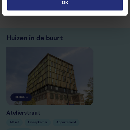
OK
Heeft u vragen of advies nodig, onze makelaars staan u
graag te woord.
Huizen in de buurt
TILBURG
Atelierstraat
48 m²
1 slaapkamer
Appartement