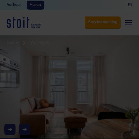
Verhuur
Huren
EN
Servicemelding
Servicemelding
Home
Woningen