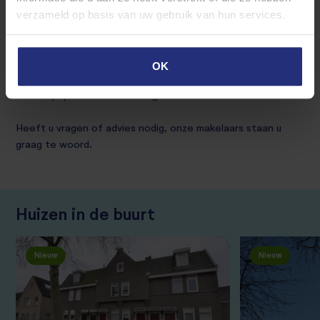
huidige bewoners waardoor deze indeling nog kan
verzameld op basis van uw gebruik van hun services.
veranderen.
De minimale huurperiode is 12 maanden.
OK
De huurprijs is exclusief energie.
Heeft u vragen of advies nodig, onze makelaars staan u
graag te woord.
Huizen in de buurt
Nieuw
Nieuw