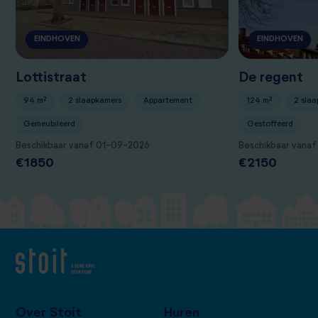
EINDHOVEN
EINDHOVEN
Lottistraat
De regent
94 m²
2 slaapkamers
Appartement
124 m²
2 sla
Gemeubileerd
Gestoffeerd
Beschikbaar vanaf 01-09-2026
Beschikbaar vana
€1850
€2150
Over Stoit
Huren