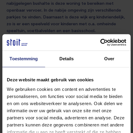
nabijgelegen bushalte is deze woning te bereiken met
openbaar vervoer. In de nabije omgeving zijn verschillende
parkjes te vinden. Daarnaast is deze wijk erg kindvriendelijk,
zo is er een speelveld voor kinderen met o.a. omheinde
speeltuin, voetbalvelden en een basisschool.
Begane grond
Hal, wc, keuken, woonkamer en eetgedeelte.
Toestemming
Details
Over
1e verdieping:
badkamer met ligbad, douche en wasbak, 3 slaapkamers
Deze website maakt gebruik van cookies
We gebruiken cookies om content en advertenties te
2e verdieping:
personaliseren, om functies voor social media te bieden
3 slaapkamers
en om ons websiteverkeer te analyseren. Ook delen we
informatie over uw gebruik van onze site met onze
Tuin en achterom ingang
partners voor social media, adverteren en analyse. Deze
partners kunnen deze gegevens combineren met andere
Bijzonderheden: De huidige foto' s zijn gebaseerd op de
informatie die u aan ze heeft verstrekt of die ze hebben