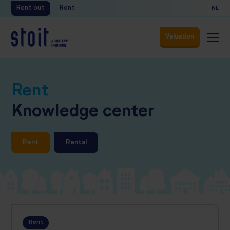
Rent out
Rent
NL
Valuation
Valuation
Rent
Knowledge center
Rent
Rental
Rent