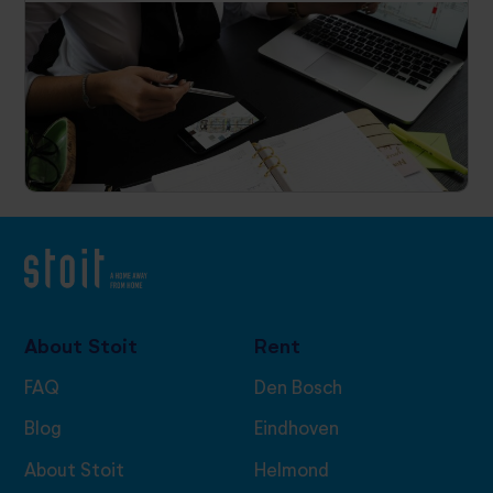
About Stoit
Rent
FAQ
Den Bosch
Blog
Eindhoven
About Stoit
Helmond