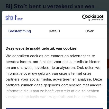
Bij Stoit bent u verzekerd van een
snel verhuurtraject!
Toestemming
Details
Over
Rated with a
3.9/5
Deze website maakt gebruik van cookies
We gebruiken cookies om content en advertenties te
personaliseren, om functies voor social media te bieden
Info Zara Thuiszorg
en om ons websiteverkeer te analyseren. Ook delen we
informatie over uw gebruik van onze site met onze
partners voor social media, adverteren en analyse. Deze
partners kunnen deze gegevens combineren met andere
informatie die u aan ze heeft verstrekt of die ze hebben
Tijdens het verhuren van onze woning in
Eindhoven.Wij hebben erg fijne ervaring met Stoit
v
verzameld op basis van uw gebruik van hun services.
groep gehad. Vriendelijke en deskundige
ge
medewerkers en je krijgt meteen antwoord op je
o