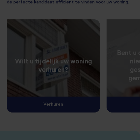
de perfecte kandidaat efficient te vinden voor uw woning.
Bent u 
Wilt u tijdelijk uw woning
ni
verhuren?
ge
gem
Verhuren